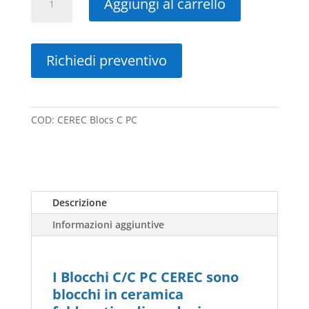
Aggiungi al carrello
Blocs
C
PC
quantità
Richiedi preventivo
COD:
CEREC Blocs C PC
Descrizione
Informazioni aggiuntive
I Blocchi C/C PC CEREC sono
blocchi in ceramica