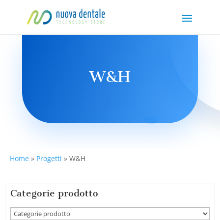
W&H
Home
»
Progetti
»
W&H
Categorie prodotto